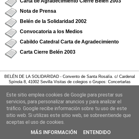
Carta de Agradecimiento Cierre Belén 2003
NACIMIENTO
Nota de Prensa
Belén de la Solidaridad 2002
Convocatoria a los Medios
Cabildo Catedral Carta de Agradecimiento
Carta Cierre Belén 2003
BELÉN DE LA SOLIDARIDAD - Convento de Santa Rosalía. c/ Cardenal
Spínola 8, 41002 Sevilla Visitas de colegios o Grupos: Concertarlas
previamente en el 619 624 275 - Contacto para los medios de difusión: 619
624 275 Sede y dirección postal: ASOCIACIÓN BELÉN DE LA
Este sitio emplea cookies de Google para prestar sus
SOLIDARIDAD - C/ Medina y Galnares 155-157 - Bajo, Local 4-5, 41015
servicios, para personalizar anuncios y para analizar el
Sevilla
tráfico. Google recibe información sobre tu uso de este
Belén de la Solidaridad @ 2021
sitio web. Si utilizas este sitio web, se sobreentiende que
aceptas el uso de cookies.
MÁS INFORMACIÓN
ENTENDIDO