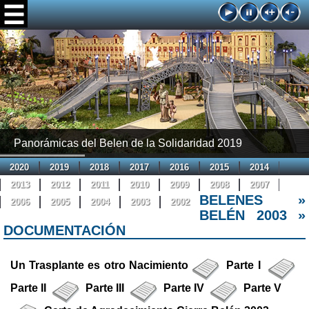
Panorámicas del Belen de la Solidaridad 2019
2020
2019
2018
2017
2016
2015
2014
2013
2012
2011
2010
2009
2008
2007
BELENES »
2006
2005
2004
2003
2002
BELEN DE LA
BELÉN 2003 »
DOCUMENTACIÓN
SOLIDARIDAD
Un Trasplante es otro Nacimiento
Parte I
Parte II
Parte III
Parte IV
Parte V
UN TRASPLANTE ES OTRO