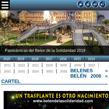
Panorámicas del Belen de la Solidaridad 2019
2020
2019
2018
2017
2016
2015
2014
2013
2012
2011
2010
2009
2008
2007
BELENES »
2006
2005
2004
2003
2002
BELEN DE LA
BELÉN 2006 »
CARTEL
SOLIDARIDAD
UN TRASPLANTE ES OTRO