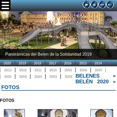
Panorámicas del Belen de la Solidaridad 2019
2020
2019
2018
2017
2016
2015
2014
2013
2012
2011
2010
2009
2008
2007
BELENES »
2006
2005
2004
2003
2002
BELEN DE LA
BELÉN 2020 »
FOTOS
SOLIDARIDAD
FOTOS
UN TRASPLANTE ES OTRO